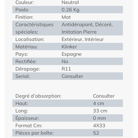
Couleur:
Neutral
Poids:
0.26 Kg
Finition:
Mat
Caractéristiques
Antidérapant, Décoré,
spéciales:
Imitation Pierre
Localisation:
Extérieur, Intérieur
Matériau:
Klinker
Pays:
Espagne
Rectifiée:
No
Dérapage:
R11
Serial:
Consulter
Degré d’absorption:
Consulter
Haut:
4 cm
Long:
33 cm
Épaisseur:
0 mm
Format Cm:
4X33
Pièces par boîte:
52