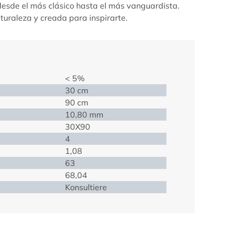
 desde el más clásico hasta el más vanguardista.
aturaleza y creada para inspirarte.
< 5%
30 cm
90 cm
10,80 mm
30X90
4
1,08
63
68,04
Konsultiere