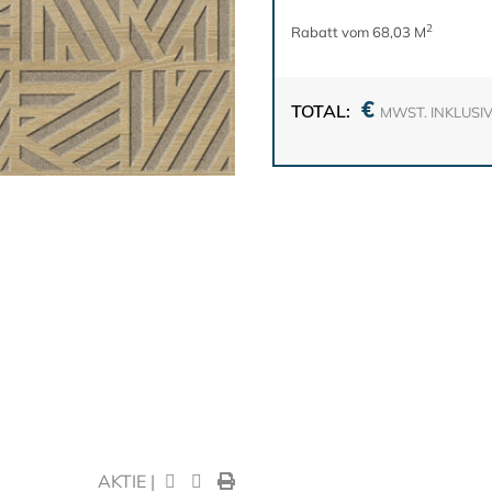
2
Rabatt vom 68,03 M
€
TOTAL:
MWST. INKLUSI
AKTIE |