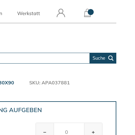
n
Werkstatt
Suche
30X90
SKU: APA037881
UNG AUFGEBEN
−
+