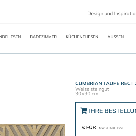
Design und Inspiratio
DFLIESEN
BADEZIMMER
KÜCHENFLIESEN
AUSSEN
CUMBRIAN TAUPE RECT 
Weiss steingut
30×90 cm
IHRE BESTELL
€ FÜR
MWST. INKLUSIVE