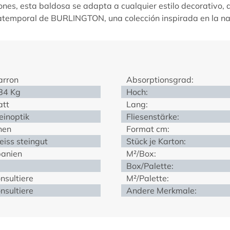
ones, esta baldosa se adapta a cualquier estilo decorativo,
 atemporal de
BURLINGTON
, una colección inspirada en la n
rron
Absorptionsgrad:
84 Kg
Hoch:
tt
Lang:
einoptik
Fliesenstärke:
nen
Format cm:
iss steingut
Stück je Karton:
anien
M²/Box:
Box/Palette:
nsultiere
M²/Palette:
nsultiere
Andere Merkmale: