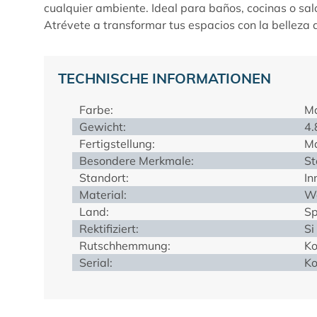
cualquier ambiente. Ideal para baños, cocinas o sal
Atrévete a transformar tus espacios con la belleza
TECHNISCHE INFORMATIONEN
Farbe:
Ma
Gewicht:
4.
Fertigstellung:
Ma
Besondere Merkmale:
St
Standort:
In
Material:
We
Land:
Sp
Rektifiziert:
Si
Rutschhemmung:
Ko
Serial:
Ko