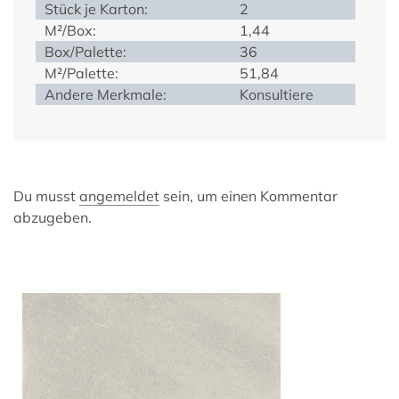
Stück je Karton:
2
M²/Box:
1,44
Box/Palette:
36
M²/Palette:
51,84
Andere Merkmale:
Konsultiere
Du musst
angemeldet
sein, um einen Kommentar
abzugeben.