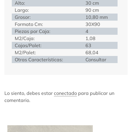
Alto:
30 cm
Largo:
90 cm
Grosor:
10,80 mm
Formato Cm:
30X90
Piezas por Caja:
4
M2/Caja:
1,08
Cajas/Palet:
63
M2/Palet:
68,04
Otras Características:
Consultar
Lo siento, debes estar
conectado
para publicar un
comentario.