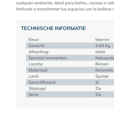
cualquier ambiente. Ideal para baños, cocinas o sal
Atrévete a transformar tus espacios con la belleza
TECHNISCHE INFORMATIE
Kleur:
Marron
Gewicht:
4.84 Kg
Afwerking:
Mate
Speciale kenmerken:
Natuurst
Locatie:
Binnen
Materiaal:
Keramiek 
Land:
Spanje
Gerectificeerd:
Si
Slippage:
Zie
Serie:
Zie