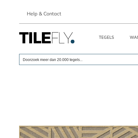
Skip
to
Help & Contact
content
TEGELS
WA