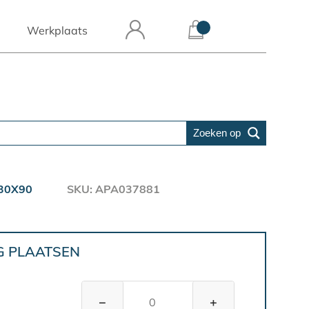
Werkplaats
Zoeken op
30X90
SKU: APA037881
G PLAATSEN
−
+