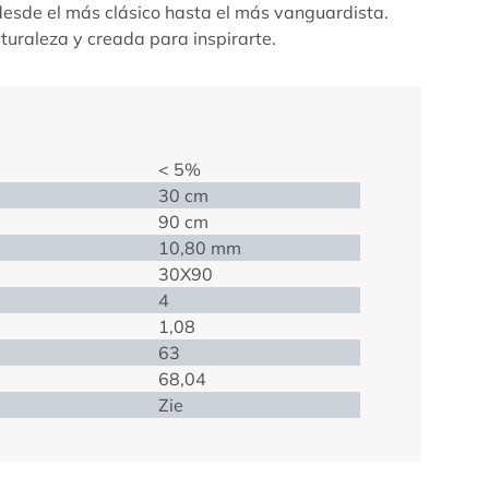
 desde el más clásico hasta el más vanguardista.
aturaleza y creada para inspirarte.
< 5%
30 cm
90 cm
10,80 mm
30X90
4
1,08
63
68,04
Zie