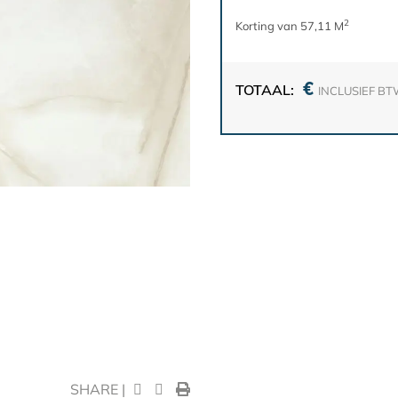
2
Korting van 57,11 M
€
TOTAAL:
INCLUSIEF B
SHARE |