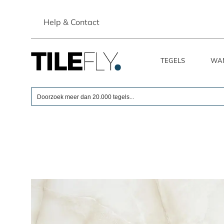
Skip
to
Help & Contact
content
TEGELS
WA