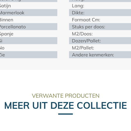
Satijn
Lang:
Marmerlook
Dikte:
Binnen
Formaat Cm:
Porcellanato
Stuks per doos:
Spanje
M2/Doos:
Si
Dozen/Pallet:
No
M2/Pallet:
Zie
Andere kenmerken:
VERWANTE PRODUCTEN
MEER UIT DEZE COLLECTIE