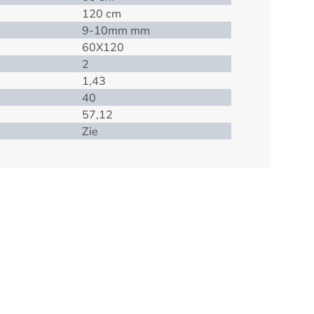
120 cm
9-10mm mm
60X120
2
1,43
40
57,12
Zie