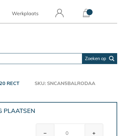
Werkplaats
Zoeken op
20 RECT
SKU: SNCAN5BALRODAA
G PLAATSEN
−
+