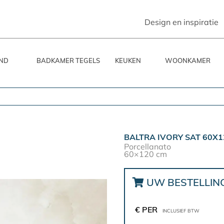
Design en inspiratie
ND
BADKAMER TEGELS
KEUKEN
WOONKAMER
BALTRA IVORY SAT 60X1
Porcellanato
60×120 cm
UW BESTELLIN
€ PER
INCLUSIEF BTW