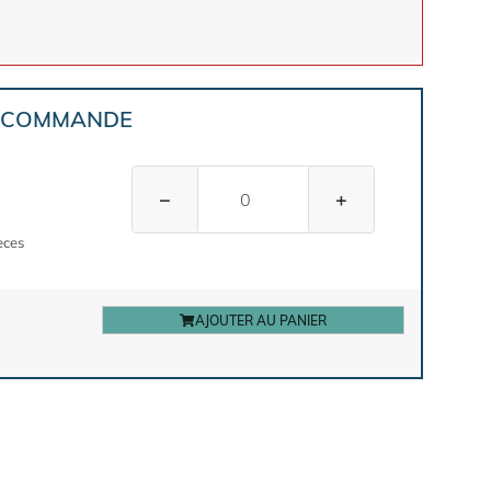
E COMMANDE
−
+
èces
AJOUTER AU PANIER