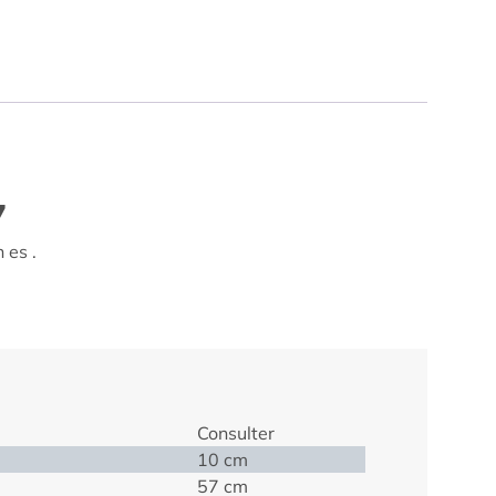
7
 es .
Consulter
10 cm
57 cm