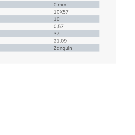
0 mm
10X57
10
0,57
37
21,09
Zanquin