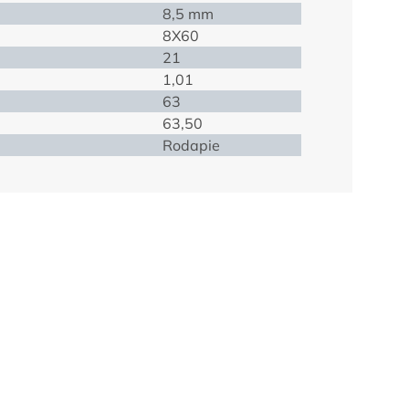
8,5 mm
8X60
21
1,01
63
63,50
Rodapie