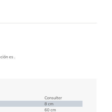
ción es .
Consulter
8 cm
60 cm