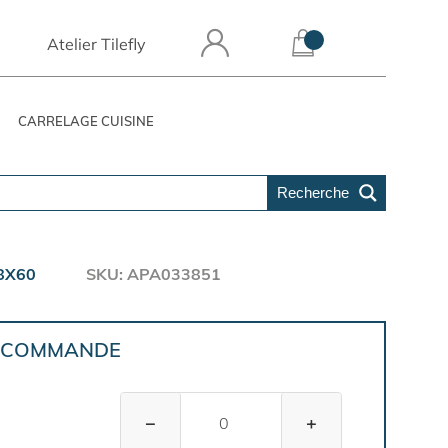
Atelier Tilefly
CARRELAGE CUISINE
Recherche
8X60
SKU: APA033851
E COMMANDE
−
+