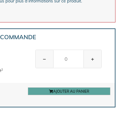
s pour plus d’informations sur ce produit.
E COMMANDE
−
+
2
M
AJOUTER AU PANIER