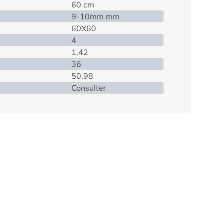
60 cm
9-10mm mm
60X60
4
1,42
36
50,98
Consulter