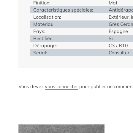
Finition:
Mat
Caractéristiques spéciales:
Antidérapa
Localisation:
Extérieur, 
Matériau:
Grès Céra
Pays:
Espagne
Rectifiée:
Si
Dérapage:
C3 / R10
Serial:
Consulter
Vous devez
vous connecter
pour publier un comment