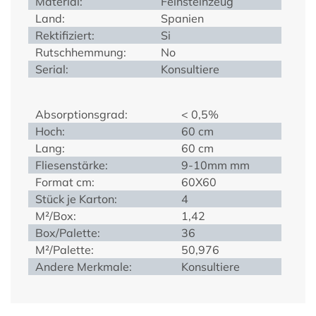
Material:
Feinsteinzeug
Land:
Spanien
Rektifiziert:
Si
Rutschhemmung:
No
Serial:
Konsultiere
Absorptionsgrad:
< 0,5%
Hoch:
60 cm
Lang:
60 cm
Fliesenstärke:
9-10mm mm
Format cm:
60X60
Stück je Karton:
4
M²/Box:
1,42
Box/Palette:
36
M²/Palette:
50,976
Andere Merkmale:
Konsultiere