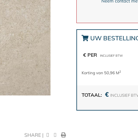
Neem contact met 
UW BESTELLIN
€ PER
INCLUSIEF BTW
2
Korting van 50,96 M
€
TOTAAL:
INCLUSIEF B
SHARE |