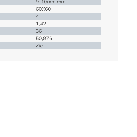
9-10mm mm
60X60
4
1,42
36
50,976
Zie