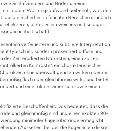
en wie Schlafzimmern und Bädern. Seine
 mit minimalem Wartungsaufwand beibehält, was den
t, die die Sicherheit in feuchten Bereichen erheblich
u reflektieren, bietet es ein weiches und seidiges
sgeglichenheit schafft.
sentlich verfeinertere und subtilere Interpretation
ment typisch ist, sondern präsentiert diffuse und
 der Zeit erodierten Naturstein, einen zarten,
ontrollierten Kontraste“, ein charakteristisches
en Charakter, ohne überwältigend zu wirken oder mit
bermäßig flach oder gleichförmig wirkt, und bietet
rändert und eine taktile Dimension sowie einen
tifizierte Beschaffenheit. Das bedeutet, dass die
erade und gleichmäßig sind und einen exakten 90-
 Verwendung minimaler Fugenabstande ermöglicht,
henden Aussehen, bei der die Fugenlinien diskret