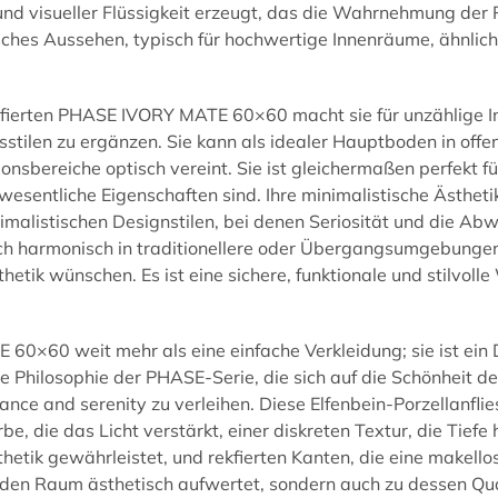
und visueller Flüssigkeit erzeugt, das die Wahrnehmung der 
hes Aussehen, typisch für hochwertige Innenräume, ähnlich
 rekfierten PHASE IVORY MATE 60×60 macht sie für unzählig
onsstilen zu ergänzen. Sie kann als idealer Hauptboden in of
ionsbereiche optisch vereint. Sie ist gleichermaßen perfekt
esentliche Eigenschaften sind. Ihre minimalistische Ästhetik,
imalistischen Designstilen, bei denen Seriosität und die Ab
ch harmonisch in traditionellere oder Übergangsumgebungen z
tik wünschen. Es ist eine sichere, funktionale und stilvolle
 60×60 weit mehr als eine einfache Verkleidung; sie ist ein 
le Philosophie der
PHASE
-Serie, die sich auf die Schönheit d
 and serenity zu verleihen. Diese Elfenbein-Porzellanfliese
, die das Licht verstärkt, einer diskreten Textur, die Tiefe
sthetik gewährleistet, und rekfierten Kanten, die eine makel
r jeden Raum ästhetisch aufwertet, sondern auch zu dessen Q