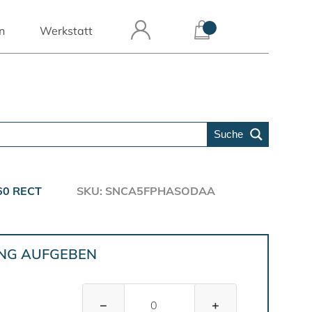
n
Werkstatt
Suche
60 RECT
SKU: SNCA5FPHASODAA
UNG AUFGEBEN
−
+