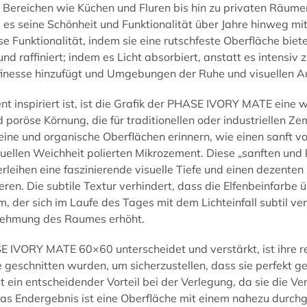
 Bereichen wie Küchen und Fluren bis hin zu privaten Räum
s es seine Schönheit und Funktionalität über Jahre hinweg
e Funktionalität, indem sie eine rutschfeste Oberfläche biete
d raffiniert; indem es Licht absorbiert, anstatt es intensiv z
ffinesse hinzufügt und Umgebungen der Ruhe und visuellen Au
inspiriert ist, ist die Grafik der PHASE IVORY MATE eine we
 poröse Körnung, die für traditionellen oder industriellen Ze
ine und organische Oberflächen erinnern, wie einen sanft von
uellen Weichheit polierten Mikrozement. Diese „sanften und k
verleihen eine faszinierende visuelle Tiefe und einen dezent
ren. Die subtile Textur verhindert, dass die Elfenbeinfarbe ü
, der sich im Laufe des Tages mit dem Lichteinfall subtil ve
rnehmung des Raumes erhöht.
 IVORY MATE 60×60 unterscheidet und verstärkt, ist ihre rek
geschnitten wurden, um sicherzustellen, dass sie perfekt g
st ein entscheidender Vorteil bei der Verlegung, da sie die
s Endergebnis ist eine Oberfläche mit einem nahezu durchge