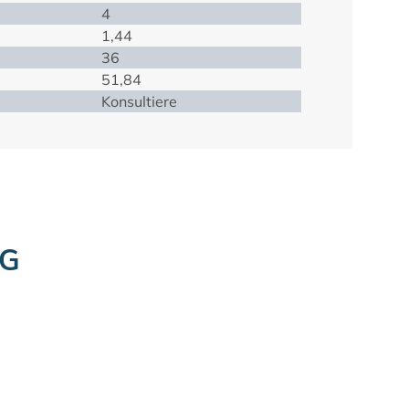
4
1,44
36
51,84
Konsultiere
NG