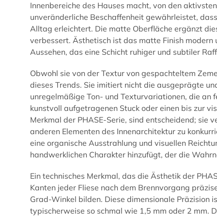
Innenbereiche des Hauses macht, von den aktivsten
unveränderliche Beschaffenheit gewährleistet, das
Alltag erleichtert. Die matte Oberfläche ergänzt dies
verbessert. Ästhetisch ist das matte Finish modern un
Aussehen, das eine Schicht ruhiger und subtiler Ra
Obwohl sie von der Textur von gespachteltem Zement 
dieses Trends. Sie imitiert nicht die ausgeprägte und
unregelmäßige Ton- und Texturvariationen, die an fe
kunstvoll aufgetragenen Stuck oder einen bis zur vis
Merkmal der
PHASE
-Serie, sind entscheidend; sie 
anderen Elementen des Innenarchitektur zu konkurrie
eine organische Ausstrahlung und visuellen Reichtum
handwerklichen Charakter hinzufügt, der die Wah
Ein technisches Merkmal, das die Ästhetik der PHASE
Kanten jeder Fliese nach dem Brennvorgang präzise 
Grad-Winkel bilden. Diese dimensionale Präzision i
typischerweise so schmal wie 1,5 mm oder 2 mm. Da