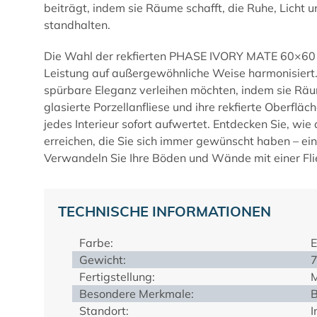
beiträgt, indem sie Räume schafft, die Ruhe, Lich
standhalten.
Die Wahl der rekfierten PHASE IVORY MATE 60×60 bed
Leistung auf außergewöhnliche Weise harmonisiert. S
spürbare Eleganz verleihen möchten, indem sie Räume
glasierte Porzellanfliese und ihre rekfierte Oberflä
jedes Interieur sofort aufwertet. Entdecken Sie, wie
erreichen, die Sie sich immer gewünscht haben – ei
Verwandeln Sie Ihre Böden und Wände mit einer Flie
TECHNISCHE INFORMATIONEN
Farbe:
E
Gewicht:
7
Fertigstellung:
M
Besondere Merkmale:
B
Standort:
I