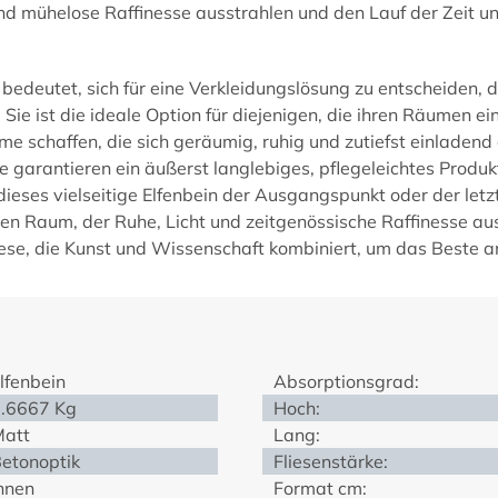
t und mühelose Raffinesse ausstrahlen und den Lauf der Ze
eutet, sich für eine Verkleidungslösung zu entscheiden, die
ie ist die ideale Option für diejenigen, die ihren Räumen e
 schaffen, die sich geräumig, ruhig und zutiefst einladend 
che garantieren ein äußerst langlebiges, pflegeleichtes Produ
 dieses vielseitige Elfenbein der Ausgangspunkt oder der let
nen Raum, der Ruhe, Licht und zeitgenössische Raffinesse au
se, die Kunst und Wissenschaft kombiniert, um das Beste an 
lfenbein
Absorptionsgrad:
.6667 Kg
Hoch:
att
Lang:
etonoptik
Fliesenstärke:
nnen
Format cm: