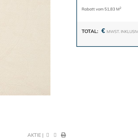
2
Rabatt vom 51,83 M
€
TOTAL:
MWST. INKLUSI
AKTIE |