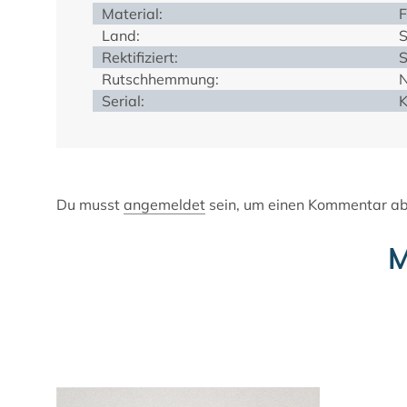
Material:
F
Land:
S
Rektifiziert:
S
Rutschhemmung:
Serial:
K
Du musst
angemeldet
sein, um einen Kommentar a
M