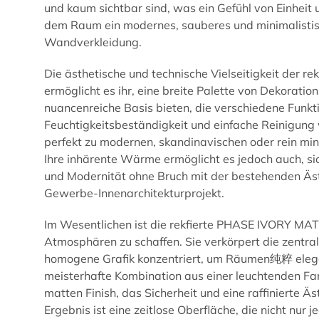
und kaum sichtbar sind, was ein Gefühl von Einheit 
dem Raum ein modernes, sauberes und minimalistisc
Wandverkleidung.
Die ästhetische und technische Vielseitigkeit der
ermöglicht es ihr, eine breite Palette von Dekorati
nuancenreiche Basis bieten, die verschiedene Funkt
Feuchtigkeitsbeständigkeit und einfache Reinigung w
perfekt zu modernen, skandinavischen oder rein min
Ihre inhärente Wärme ermöglicht es jedoch auch, si
und Modernität ohne Bruch mit der bestehenden Ästhe
Gewerbe-Innenarchitekturprojekt.
Im Wesentlichen ist die rekfierte PHASE IVORY MATE
Atmosphären zu schaffen. Sie verkörpert die zentra
homogene Grafik konzentriert, um Räumen纯粹 elegance
meisterhafte Kombination aus einer leuchtenden Farbe
matten Finish, das Sicherheit und eine raffinierte Ä
Ergebnis ist eine zeitlose Oberfläche, die nicht nu