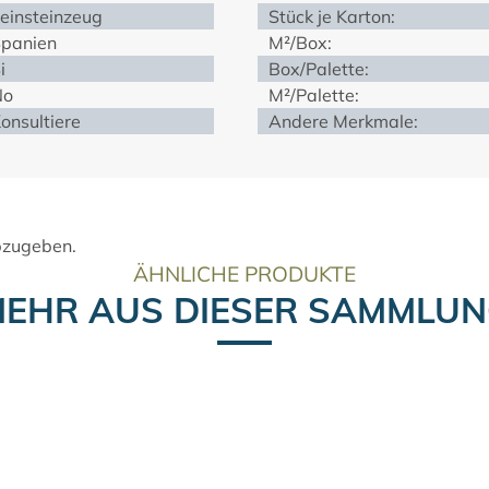
einsteinzeug
Stück je Karton:
panien
M²/Box:
i
Box/Palette:
No
M²/Palette:
onsultiere
Andere Merkmale:
bzugeben.
ÄHNLICHE PRODUKTE
EHR AUS DIESER SAMMLU