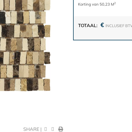
2
Korting van 50,23 M
€
TOTAAL:
INCLUSIEF B
SHARE |