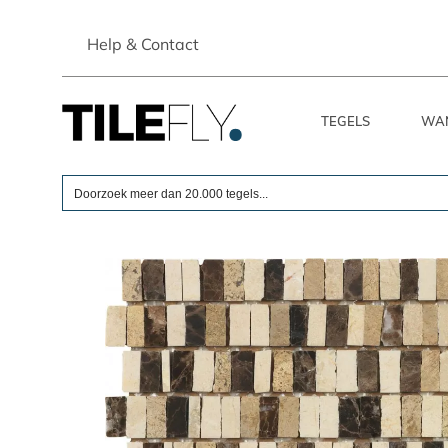
Skip
to
Help & Contact
content
TEGELS
WA