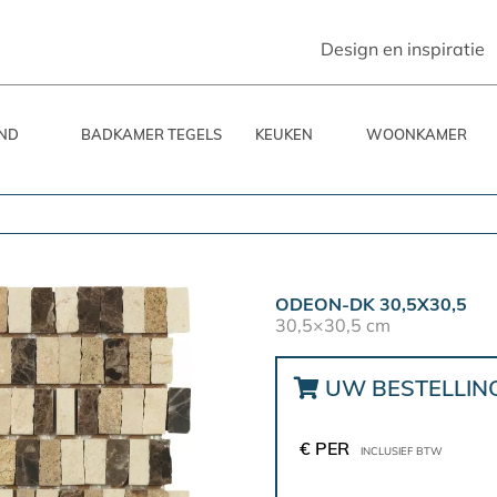
Design en inspiratie
ND
BADKAMER TEGELS
KEUKEN
WOONKAMER
ODEON-DK 30,5X30,5
30,5×30,5 cm
UW BESTELLIN
€ PER
INCLUSIEF BTW