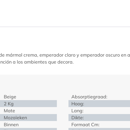
s de mármol crema, emperador claro y emperador oscuro en a
inción a los ambientes que decora.
Beige
Absorptiegraad:
2 Kg
Hoog:
Mate
Lang:
Mozaïeken
Dikte:
Binnen
Formaat Cm: