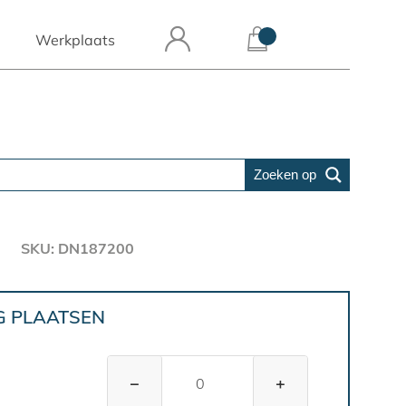
Werkplaats
Zoeken op
SKU: DN187200
G PLAATSEN
−
+