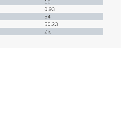
10
0,93
54
50,23
Zie