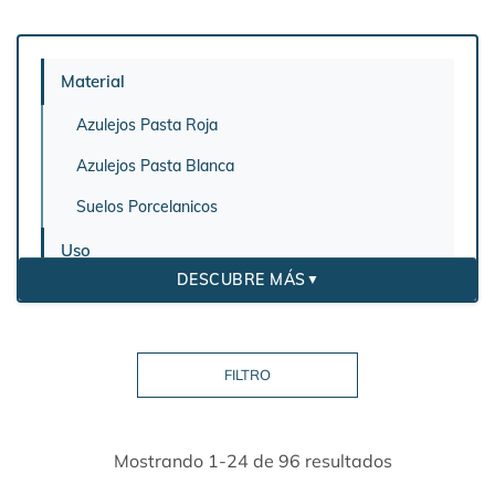
Material
Azulejos Pasta Roja
Azulejos Pasta Blanca
Suelos Porcelanicos
Uso
DESCUBRE MÁS
▼
Revestimiento de pared
Aspecto
Terrazo
Azulejos Imitación Marmol
Mostrando 1-24 de 96 resultados
Mosaicos