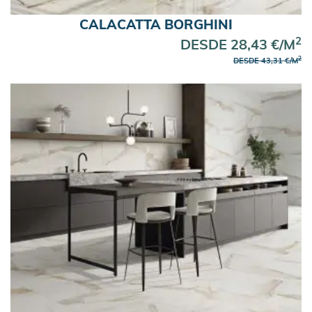
Azulejos 120×120
CALACATTA BORGHINI
Azulejos 100×100
2
DESDE 28,43 €/M
Azulejos 60×120
2
DESDE 43,31 €/M
Azulejos 60×60
Espacio
Suelos para Salón
Revestimiento para Fachadas
Azulejos para Cocina
Azulejos para Baño
Baldosas para Exterior
Color
Azulejos Verdes