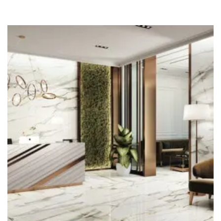
Azulejos Imitación Madera
Azulejos Metro
Baldosas Terracota
Baldosas Hidráulicas
Azulejos Imitación Piedra
Azulejos Hexagonales
Formato
Azulejos 15×15
Azulejos 20×20
Azulejos 25×75
Azulejos 30×60
Azulejos 30×90