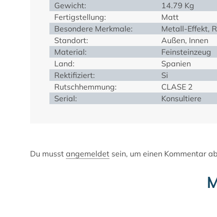
Gewicht:
14.79 Kg
Fertigstellung:
Matt
Besondere Merkmale:
Metall-Effekt,
Standort:
Außen, Innen
Material:
Feinsteinzeug
Land:
Spanien
Rektifiziert:
Si
Rutschhemmung:
CLASE 2
Serial:
Konsultiere
Du musst
angemeldet
sein, um einen Kommentar a
M