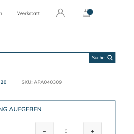
n
Werkstatt
Suche
120
SKU: APA040309
UNG AUFGEBEN
−
+