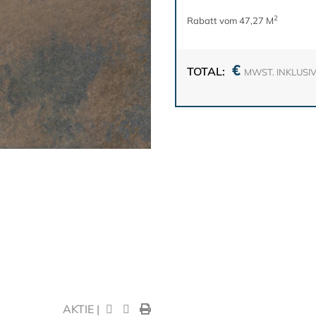
2
Rabatt vom 47,27 M
€
TOTAL:
MWST. INKLUSI
AKTIE |