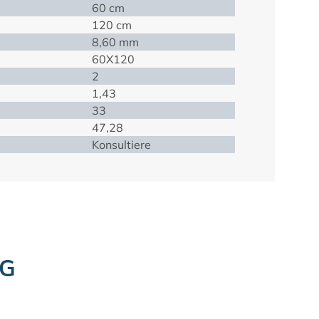
60 cm
120 cm
8,60 mm
60X120
2
1,43
33
47,28
Konsultiere
NG