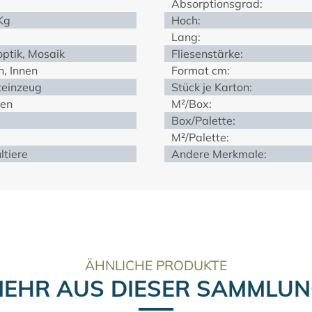
Absorptionsgrad:
Kg
Hoch:
Lang:
optik, Mosaik
Fliesenstärke:
, Innen
Format cm:
teinzeug
Stück je Karton:
ien
M²/Box:
Box/Palette:
M²/Palette:
ltiere
Andere Merkmale:
ÄHNLICHE PRODUKTE
EHR AUS DIESER SAMMLU