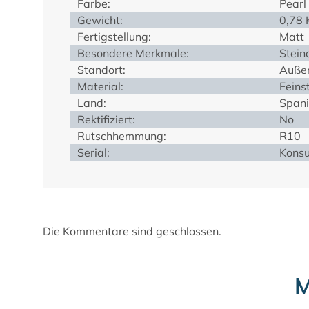
Farbe:
Pearl
Gewicht:
0,78 
Fertigstellung:
Matt
Besondere Merkmale:
Stein
Standort:
Außen
Material:
Feins
Land:
Span
Rektifiziert:
No
Rutschhemmung:
R10
Serial:
Konsu
Die Kommentare sind geschlossen.
M