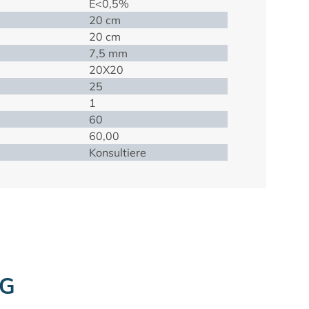
E<0,5%
20 cm
20 cm
7,5 mm
20X20
25
1
60
60,00
Konsultiere
NG