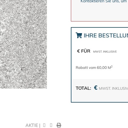
Kontaktieren Sie uns, um
IHRE BESTELL
€ FÜR
MWST. INKLUSIVE
2
Rabatt vom 60,00 M
€
TOTAL:
MWST. INKLUSI
AKTIE |