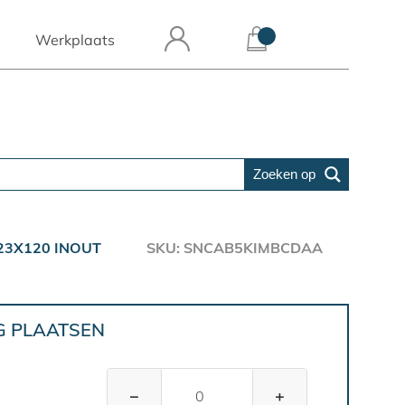
Werkplaats
Zoeken op
23X120 INOUT
SKU: SNCAB5KIMBCDAA
G PLAATSEN
−
+