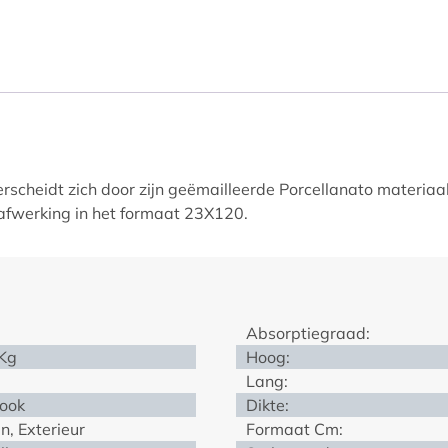
rscheidt zich door zijn geëmailleerde Porcellanato materiaa
 afwerking in het formaat 23X120.
Absorptiegraad:
 Kg
Hoog:
Lang:
look
Dikte:
n, Exterieur
Formaat Cm: