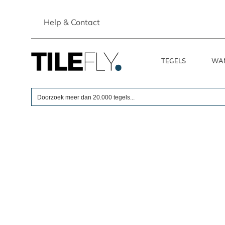
Skip
to
Help & Contact
content
TEGELS
WA