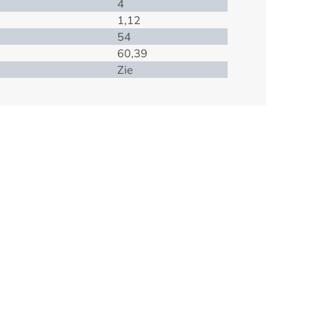
4
1,12
54
60,39
Zie