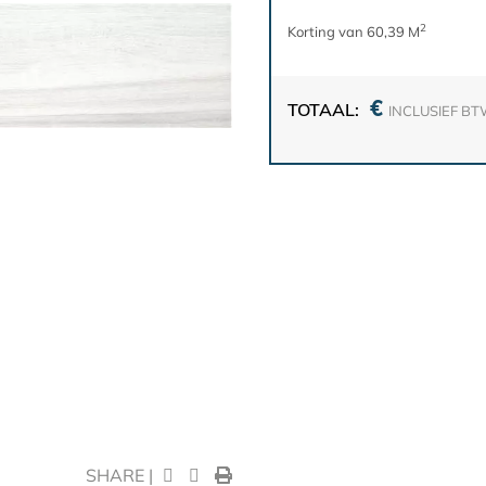
2
Korting van 60,39 M
€
TOTAAL:
INCLUSIEF B
SHARE |