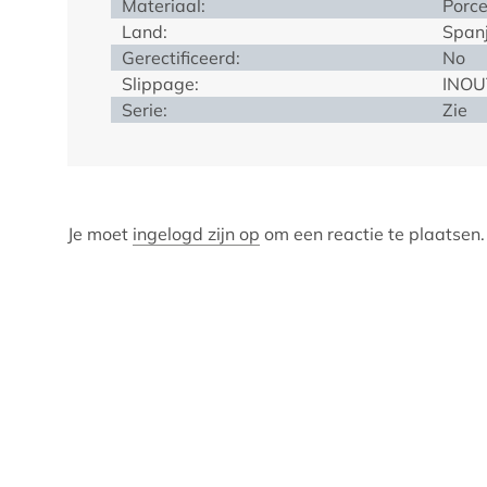
Materiaal:
Porce
Land:
Span
Gerectificeerd:
No
Slippage:
INOU
Serie:
Zie
Je moet
ingelogd zijn op
om een reactie te plaatsen.