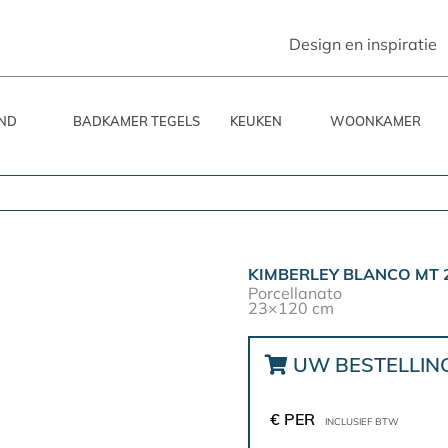
Design en inspiratie
ND
BADKAMER TEGELS
KEUKEN
WOONKAMER
KIMBERLEY BLANCO MT 
Porcellanato
23×120 cm
UW BESTELLIN
€ PER
INCLUSIEF BTW