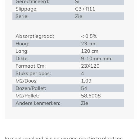
Gerectificeerd:
Si
Slippage:
C3 / R11
Serie:
Zie
Absorptiegraad:
< 0,5%
Hoog:
23 cm
Lang:
120 cm
Dikte:
9-10mm mm
Formaat Cm:
23X120
Stuks per doos:
4
M2/Doos:
1,09
Dozen/Pallet:
54
M2/Pallet:
58,6008
Andere kenmerken:
Zie
Je moet
ingelogd zijn op
om een reactie te plaatsen.