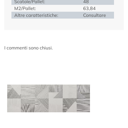
Scatole/Pallet:
48
M2/Pallet:
63,84
Altre caratteristiche:
Consultare
I commenti sono chiusi.