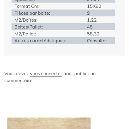
Format Cm:
15X90
Pièces par boîte:
9
M2/Boîtes:
1,22
Boîtes/Pallet:
48
M2/Pallet:
58,32
Autres caractéristiques:
Consulter
Vous devez
vous connecter
pour publier un
commentaire.