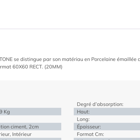
E se distingue par son matériau en Porcelaine émaillée qui 
 format 60X60 RECT. (20MM)
Degré d’absorption:
9 Kg
Haut:
Long:
ation ciment, 2cm
Épaisseur:
ieur, Intérieur
Format Cm: