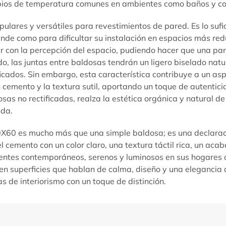
mbios de temperatura comunes en ambientes como baños y co
lares y versátiles para revestimientos de pared. Es lo sufi
nde como para dificultar su instalación en espacios más red
gar con la percepción del espacio, pudiendo hacer que una p
do, las juntas entre baldosas tendrán un ligero biselado nat
icados. Sin embargo, esta característica contribuye a un as
mento y la textura sutil, aportando un toque de autenticidad
sas no rectificadas, realza la estética orgánica y natural de 
ada.
0 es mucho más que una simple baldosa; es una declaración
el cemento con un color claro, una textura táctil rica, un aca
entes contemporáneos, serenos y luminosos en sus hogares o 
 en superficies que hablan de calma, diseño y una elegancia
s de interiorismo con un toque de distinción.