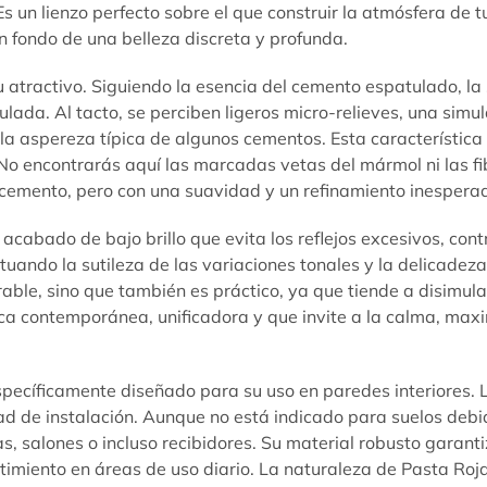
s un lienzo perfecto sobre el que construir la atmósfera de 
 fondo de una belleza discreta y profunda.
u atractivo. Siguiendo la esencia del cemento espatulado, la
ulada. Al tacto, se perciben ligeros micro-relieves, una sim
n la aspereza típica de algunos cementos. Esta característic
No encontrarás aquí las marcadas vetas del mármol ni las fi
l cemento, pero con una suavidad y un refinamiento inespera
cabado de bajo brillo que evita los reflejos excesivos, con
uando la sutileza de las variaciones tonales y la delicadeza 
rable, sino que también es práctico, ya que tiende a disimu
ica contemporánea, unificadora y que invite a la calma, max
pecíficamente diseñado para su uso en paredes interiores. La
dad de instalación. Aunque no está indicado para suelos debi
, salones o incluso recibidores. Su material robusto garanti
timiento en áreas de uso diario. La naturaleza de Pasta Roj