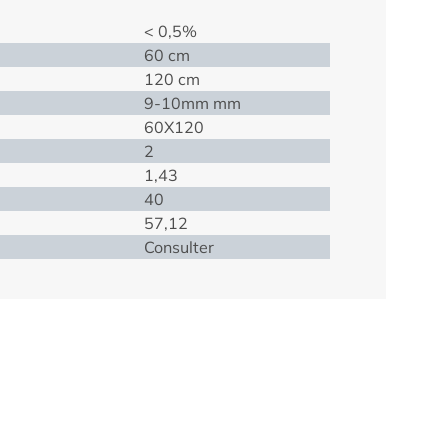
< 0,5%
60 cm
120 cm
9-10mm mm
60X120
2
1,43
40
57,12
Consulter