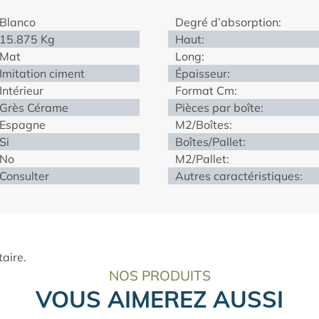
Blanco
Degré d’absorption:
15.875 Kg
Haut:
Mat
Long:
Imitation ciment
Épaisseur:
Intérieur
Format Cm:
Grès Cérame
Pièces par boîte:
Espagne
M2/Boîtes:
Si
Boîtes/Pallet:
No
M2/Pallet:
Consulter
Autres caractéristiques:
aire.
NOS PRODUITS
VOUS AIMEREZ AUSSI