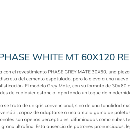
te PHASE WHITE MT 60X120 R
ancia con el revestimiento PHASE GREY MATE 30X60, una piez
za discreta del cemento espatulado, pero lo eleva a una nuev
isticación. El modelo Grey Mate, con su formato de 30×60 cm
des de cualquier estancia, aportando un toque de modernida
No se trata de un gris convencional, sino de una tonalidad ex
l y versátil, capaz de adaptarse a una amplia gama de palet
tonales son apenas perceptibles, difuminadas como nubes ten
rano ultrafino. Esta ausencia de patrones pronunciados, lejo