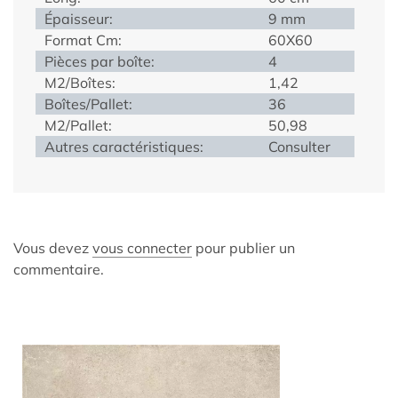
Épaisseur:
9 mm
Format Cm:
60X60
Pièces par boîte:
4
M2/Boîtes:
1,42
Boîtes/Pallet:
36
M2/Pallet:
50,98
Autres caractéristiques:
Consulter
Vous devez
vous connecter
pour publier un
commentaire.