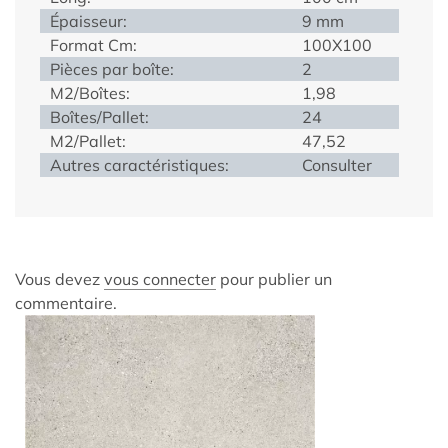
Épaisseur:
9 mm
Format Cm:
100X100
Pièces par boîte:
2
M2/Boîtes:
1,98
Boîtes/Pallet:
24
M2/Pallet:
47,52
Autres caractéristiques:
Consulter
Vous devez
vous connecter
pour publier un
commentaire.