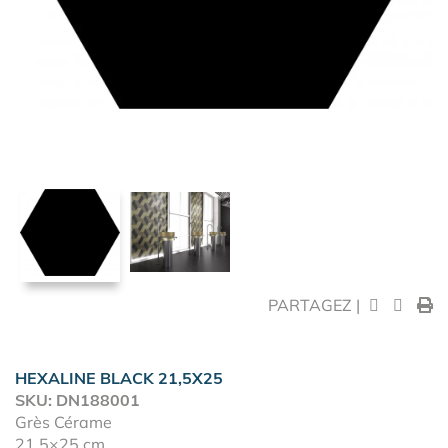
PARTAGEZ |
HEXALINE BLACK 21,5X25
SKU: DN188001
Grès Cérame
21,5×25 cm