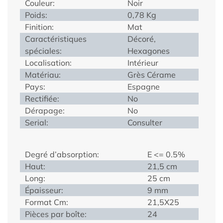
Couleur:
Noir
Poids:
0,78 Kg
Finition:
Mat
Caractéristiques
Décoré,
spéciales:
Hexagones
Localisation:
Intérieur
Matériau:
Grès Cérame
Pays:
Espagne
Rectifiée:
No
Dérapage:
No
Serial:
Consulter
Degré d’absorption:
E <= 0.5%
Haut:
21,5 cm
Long:
25 cm
Épaisseur:
9 mm
Format Cm:
21,5X25
Pièces par boîte:
24