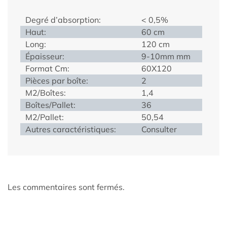
Degré d’absorption:
< 0,5%
Haut:
60 cm
Long:
120 cm
Épaisseur:
9-10mm mm
Format Cm:
60X120
Pièces par boîte:
2
M2/Boîtes:
1,4
Boîtes/Pallet:
36
M2/Pallet:
50,54
Autres caractéristiques:
Consulter
Les commentaires sont fermés.