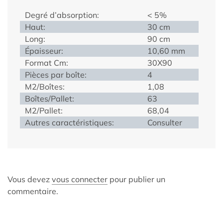
Degré d’absorption:
< 5%
Haut:
30 cm
Long:
90 cm
Épaisseur:
10,60 mm
Format Cm:
30X90
Pièces par boîte:
4
M2/Boîtes:
1,08
Boîtes/Pallet:
63
M2/Pallet:
68,04
Autres caractéristiques:
Consulter
Vous devez
vous connecter
pour publier un
commentaire.