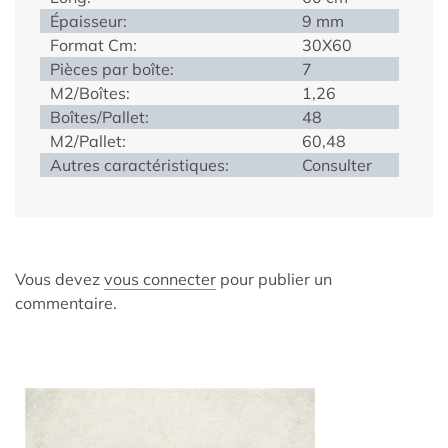
Épaisseur:
9 mm
Format Cm:
30X60
Pièces par boîte:
7
M2/Boîtes:
1,26
Boîtes/Pallet:
48
M2/Pallet:
60,48
Autres caractéristiques:
Consulter
Vous devez
vous connecter
pour publier un
commentaire.