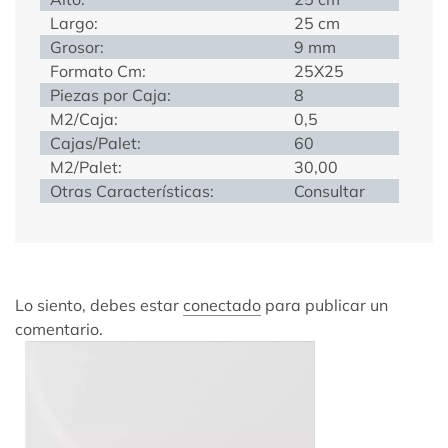
Largo:
25 cm
Grosor:
9 mm
Formato Cm:
25X25
Piezas por Caja:
8
M2/Caja:
0,5
Cajas/Palet:
60
M2/Palet:
30,00
Otras Características:
Consultar
Lo siento, debes estar
conectado
para publicar un
comentario.