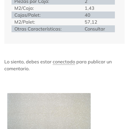
Piezas por Caja:
2
M2/Caja:
1,43
Cajas/Palet:
40
M2/Palet:
57,12
Otras Características:
Consultar
Lo siento, debes estar
conectado
para publicar un
comentario.