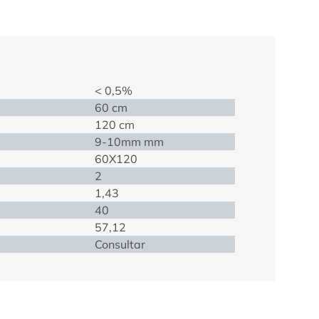
< 0,5%
60 cm
120 cm
9-10mm mm
60X120
2
1,43
40
57,12
Consultar