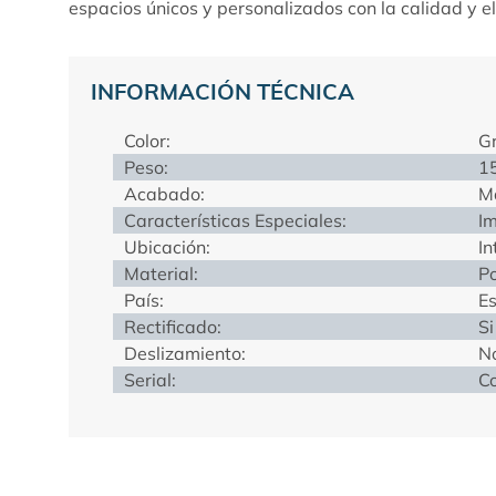
espacios únicos y personalizados con la calidad y el
INFORMACIÓN TÉCNICA
Color:
Gr
Peso:
1
Acabado:
M
Características Especiales:
Im
Ubicación:
In
Material:
Po
País:
E
Rectificado:
Si
Deslizamiento:
N
Serial:
Co