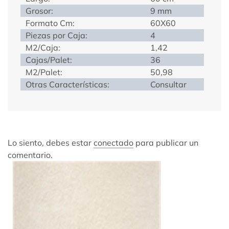
Grosor:
9 mm
Formato Cm:
60X60
Piezas por Caja:
4
M2/Caja:
1,42
Cajas/Palet:
36
M2/Palet:
50,98
Otras Características:
Consultar
Lo siento, debes estar
conectado
para publicar un
comentario.