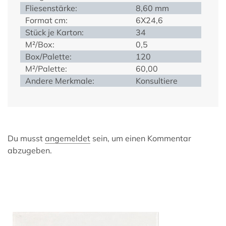
Fliesenstärke:
8,60 mm
Format cm:
6X24,6
Stück je Karton:
34
M²/Box:
0,5
Box/Palette:
120
M²/Palette:
60,00
Andere Merkmale:
Konsultiere
Du musst
angemeldet
sein, um einen Kommentar
abzugeben.