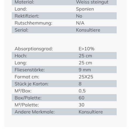
Material:
Weiss steingut
Land:
Spanien
Rektifiziert:
No
Rutschhemmung:
N/A
Serial:
Konsultiere
Absorptionsgrad:
E>10%
Hoch:
25 cm
Lang:
25 cm
Fliesenstärke:
9 mm
Format cm:
25X25
Stück je Karton:
8
M²/Box:
0,5
Box/Palette:
60
M²/Palette:
30
Andere Merkmale:
Konsultiere