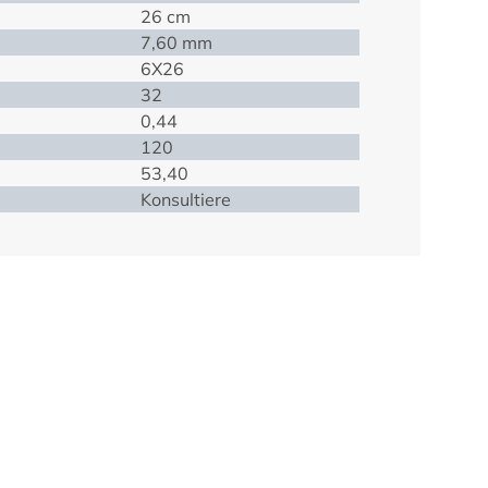
26 cm
7,60 mm
6X26
32
0,44
120
53,40
Konsultiere