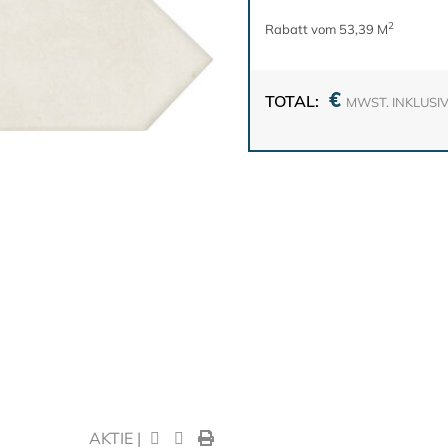
2
Rabatt vom 53,39 M
€
TOTAL:
MWST. INKLUSI
AKTIE |