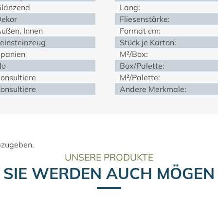
länzend
Lang:
ekor
Fliesenstärke:
ußen, Innen
Format cm:
einsteinzeug
Stück je Karton:
panien
M²/Box:
No
Box/Palette:
onsultiere
M²/Palette:
onsultiere
Andere Merkmale:
bzugeben.
UNSERE PRODUKTE
SIE WERDEN AUCH MÖGEN