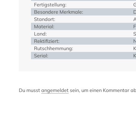
Fertigstellung:
G
Besondere Merkmale:
D
Standort:
A
Material:
F
Land:
S
Rektifiziert:
Rutschhemmung:
K
Serial:
K
Du musst
angemeldet
sein, um einen Kommentar a