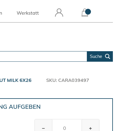
n
Werkstatt
Suche
T MILK 6X26
SKU: CARA039497
UNG AUFGEBEN
−
+