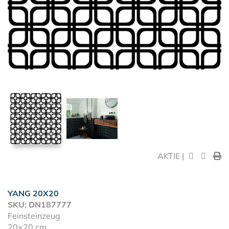
AKTIE |
YANG 20X20
SKU: DN187777
Feinsteinzeug
20×20 cm