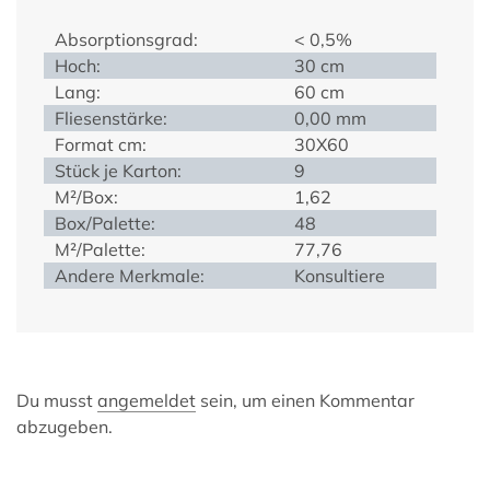
Absorptionsgrad:
< 0,5%
Hoch:
30 cm
Lang:
60 cm
Fliesenstärke:
0,00 mm
Format cm:
30X60
Stück je Karton:
9
M²/Box:
1,62
Box/Palette:
48
M²/Palette:
77,76
Andere Merkmale:
Konsultiere
Du musst
angemeldet
sein, um einen Kommentar
abzugeben.