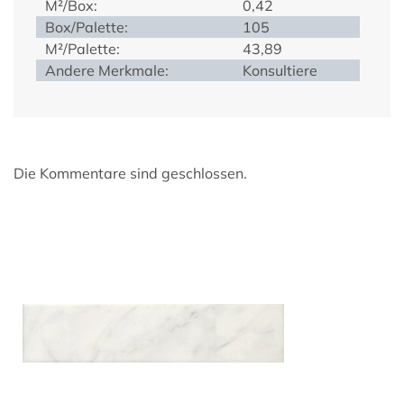
M²/Box:
0,42
Box/Palette:
105
M²/Palette:
43,89
Andere Merkmale:
Konsultiere
Die Kommentare sind geschlossen.