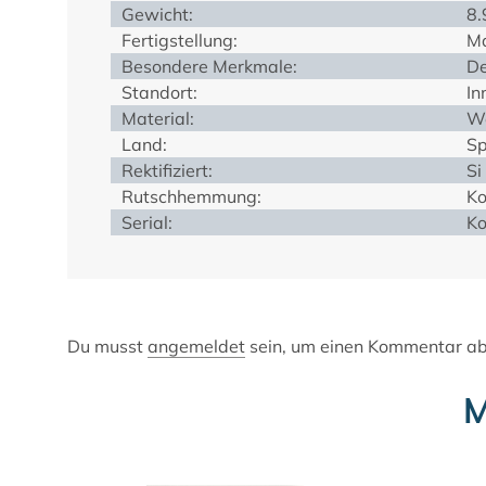
Gewicht:
8.
Fertigstellung:
Ma
Besondere Merkmale:
De
Standort:
In
Material:
We
Land:
Sp
Rektifiziert:
Si
Rutschhemmung:
Ko
Serial:
Ko
Du musst
angemeldet
sein, um einen Kommentar a
M