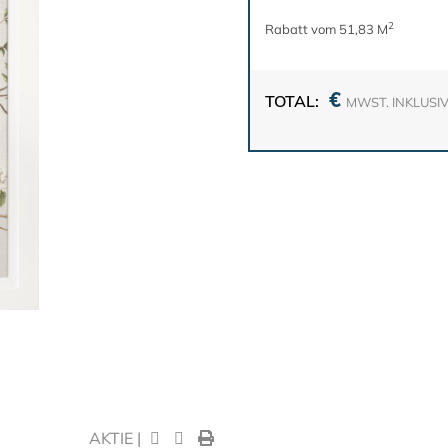
2
Rabatt vom 51,83 M
€
TOTAL:
MWST. INKLUSI
AKTIE |