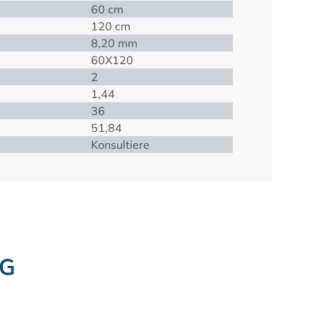
60 cm
120 cm
8,20 mm
60X120
2
1,44
36
51,84
Konsultiere
NG