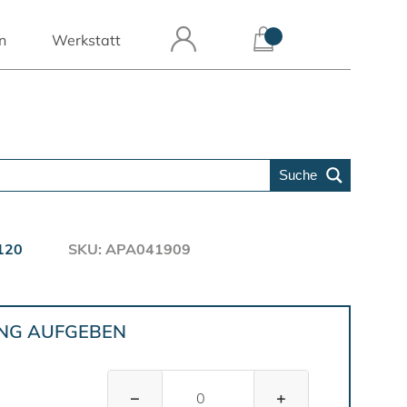
n
Werkstatt
Suche
120
SKU: APA041909
UNG AUFGEBEN
−
+