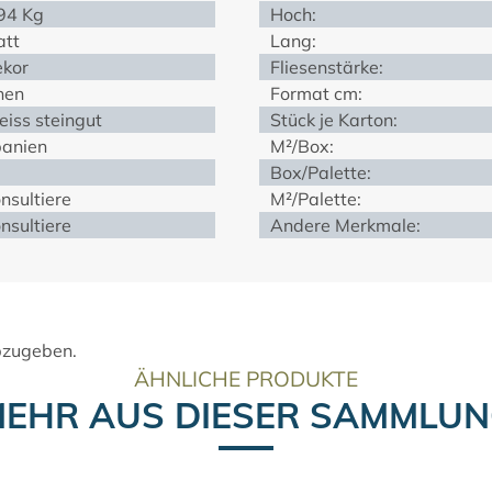
94 Kg
Hoch:
tt
Lang:
kor
Fliesenstärke:
nen
Format cm:
iss steingut
Stück je Karton:
anien
M²/Box:
Box/Palette:
nsultiere
M²/Palette:
nsultiere
Andere Merkmale:
bzugeben.
ÄHNLICHE PRODUKTE
EHR AUS DIESER SAMMLU