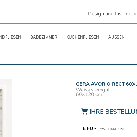
Design und Inspiratio
DFLIESEN
BADEZIMMER
KÜCHENFLIESEN
AUSSEN
GERA AVORIO RECT 60X
Weiss steingut
60×120 cm
IHRE BESTELL
€ FÜR
MWST. INKLUSIVE