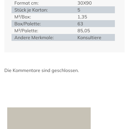
Format cm:
30X90
Stück je Karton:
5
M²/Box:
1,35
Box/Palette:
63
M²/Palette:
85,05
Andere Merkmale:
Konsultiere
Die Kommentare sind geschlossen.