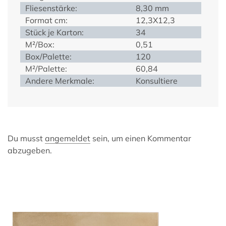
Fliesenstärke:
8,30 mm
Format cm:
12,3X12,3
Stück je Karton:
34
M²/Box:
0,51
Box/Palette:
120
M²/Palette:
60,84
Andere Merkmale:
Konsultiere
Du musst
angemeldet
sein, um einen Kommentar
abzugeben.