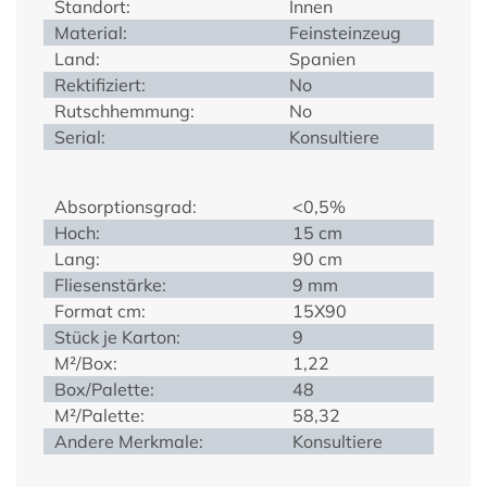
Standort:
Innen
Material:
Feinsteinzeug
Land:
Spanien
Rektifiziert:
No
Rutschhemmung:
No
Serial:
Konsultiere
Absorptionsgrad:
<0,5%
Hoch:
15 cm
Lang:
90 cm
Fliesenstärke:
9 mm
Format cm:
15X90
Stück je Karton:
9
M²/Box:
1,22
Box/Palette:
48
M²/Palette:
58,32
Andere Merkmale:
Konsultiere