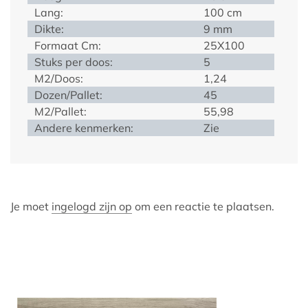
Lang:
100 cm
Dikte:
9 mm
Formaat Cm:
25X100
Stuks per doos:
5
M2/Doos:
1,24
Dozen/Pallet:
45
M2/Pallet:
55,98
Andere kenmerken:
Zie
Je moet
ingelogd zijn op
om een reactie te plaatsen.