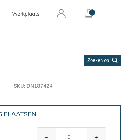
Werkplaats
Zoeken op
SKU: DN187424
G PLAATSEN
−
+