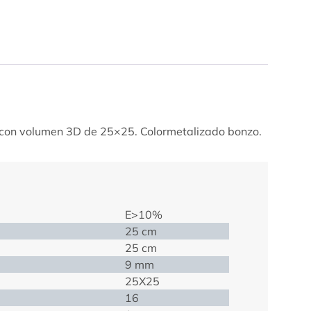
a con volumen 3D de 25×25. Colormetalizado bonzo.
E>10%
25 cm
25 cm
9 mm
25X25
16