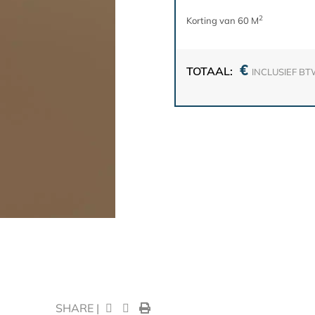
2
Korting van 60 M
€
TOTAAL:
INCLUSIEF B
SHARE |