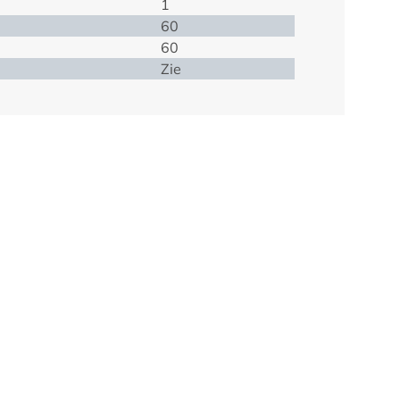
1
60
60
Zie