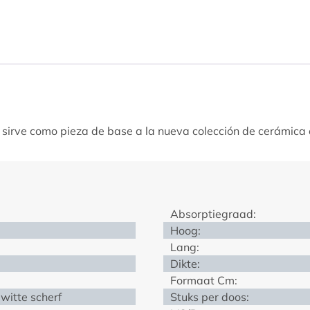
e sirve como pieza de base a la nueva colección de cerámic
Absorptiegraad:
Hoog:
Lang:
Dikte:
Formaat Cm:
witte scherf
Stuks per doos: