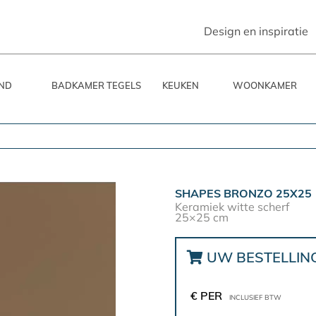
Design en inspiratie
ND
BADKAMER TEGELS
KEUKEN
WOONKAMER
SHAPES BRONZO 25X25
Keramiek witte scherf
25×25 cm
UW BESTELLIN
€ PER
INCLUSIEF BTW