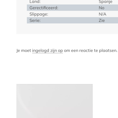
Land:
Spanje
Gerectificeerd:
No
Slippage:
N/A
Serie:
Zie
Je moet
ingelogd zijn op
om een reactie te plaatsen.