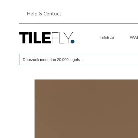
Skip
to
Help & Contact
content
TEGELS
WA