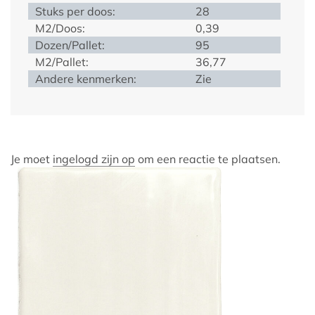
Stuks per doos:
28
M2/Doos:
0,39
Dozen/Pallet:
95
M2/Pallet:
36,77
Andere kenmerken:
Zie
Je moet
ingelogd zijn op
om een reactie te plaatsen.