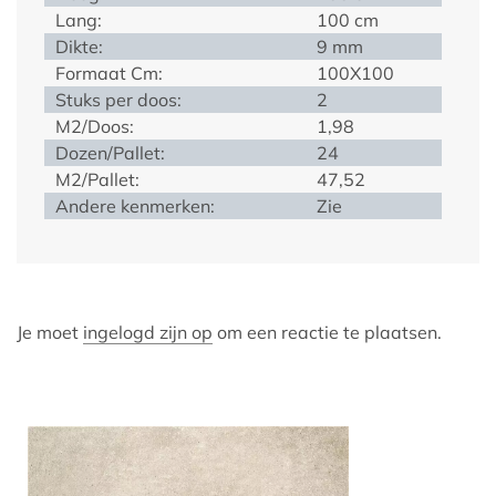
Lang:
100 cm
Dikte:
9 mm
Formaat Cm:
100X100
Stuks per doos:
2
M2/Doos:
1,98
Dozen/Pallet:
24
M2/Pallet:
47,52
Andere kenmerken:
Zie
Je moet
ingelogd zijn op
om een reactie te plaatsen.