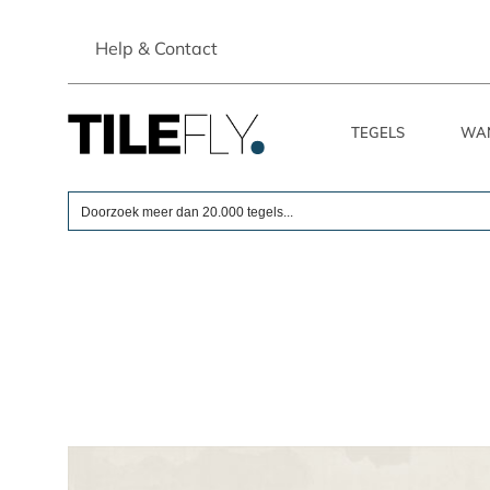
Skip
to
Help & Contact
content
TEGELS
WA