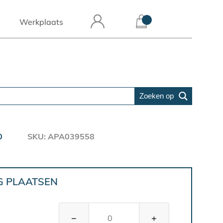
Werkplaats
Zoeken op
0
SKU: APA039558
G PLAATSEN
−
+