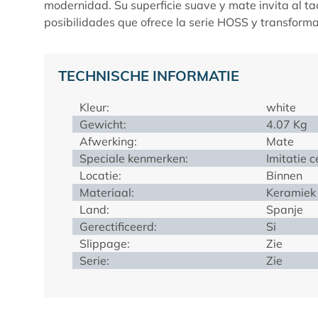
modernidad. Su superficie suave y mate invita al t
posibilidades que ofrece la serie
HOSS
y transforma 
TECHNISCHE INFORMATIE
Kleur:
white
Gewicht:
4.07 Kg
Afwerking:
Mate
Speciale kenmerken:
Imitatie 
Locatie:
Binnen
Materiaal:
Keramiek 
Land:
Spanje
Gerectificeerd:
Si
Slippage:
Zie
Serie:
Zie