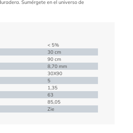
duradera. Sumérgete en el universo de
< 5%
30 cm
90 cm
8,70 mm
30X90
5
1,35
63
85,05
Zie