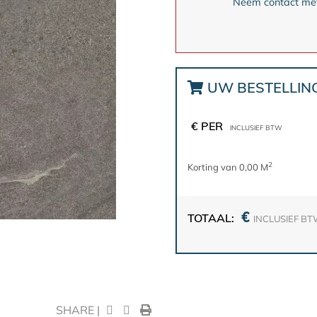
Neem contact met 
UW BESTELLIN
€ PER
INCLUSIEF BTW
2
Korting van 0,00 M
€
TOTAAL:
INCLUSIEF B
SHARE |