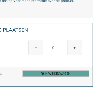
ons op voor meer informatie over dit product.
G PLAATSEN
−
+
IN WINKELWAGEN
TW