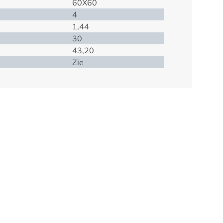
60X60
4
1,44
30
43,20
Zie