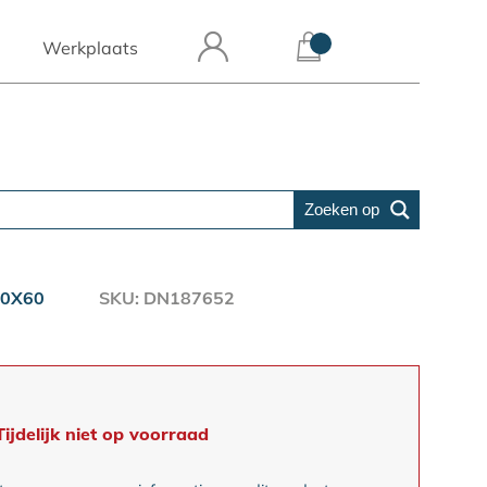
Werkplaats
Zoeken op
60X60
SKU: DN187652
Tijdelijk niet op voorraad