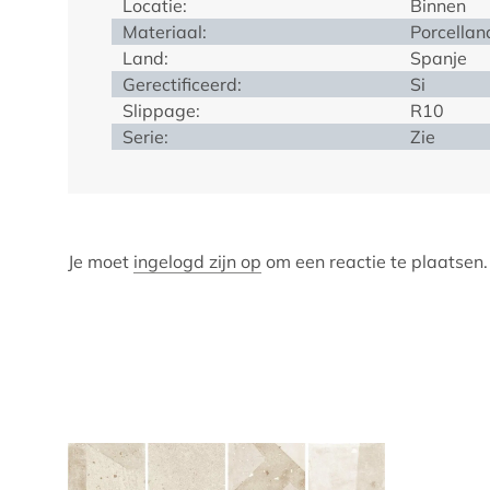
Locatie:
Binnen
Materiaal:
Porcellan
Land:
Spanje
Gerectificeerd:
Si
Slippage:
R10
Serie:
Zie
Je moet
ingelogd zijn op
om een reactie te plaatsen.