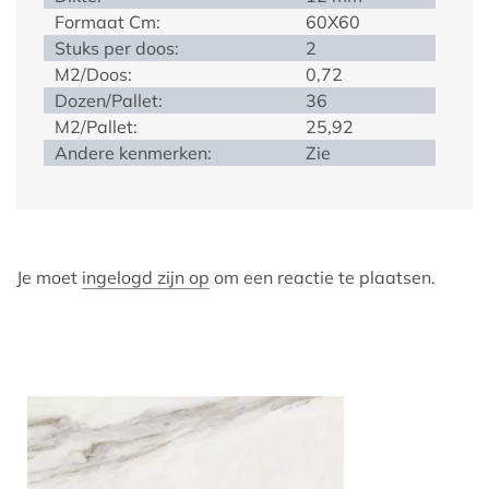
Formaat Cm:
60X60
Stuks per doos:
2
M2/Doos:
0,72
Dozen/Pallet:
36
M2/Pallet:
25,92
Andere kenmerken:
Zie
Je moet
ingelogd zijn op
om een reactie te plaatsen.