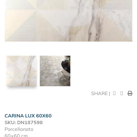
SHARE |
CARINA LUX 60X60
SKU: DN187598
Porcellanato
60×60 cm