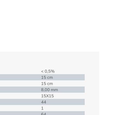
< 0,5%
15 cm
15 cm
8,00 mm
15X15
44
1
64