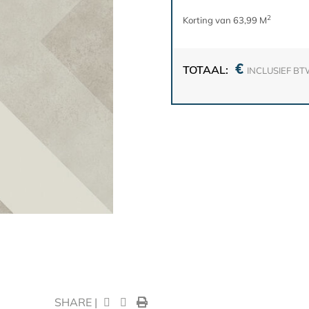
2
Korting van 63,99 M
€
TOTAAL:
INCLUSIEF B
SHARE |