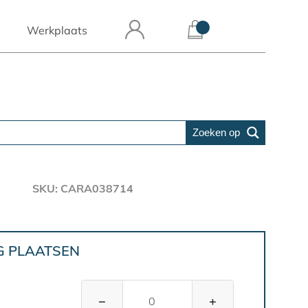
Werkplaats
Zoeken op
SKU: CARA038714
G PLAATSEN
−
+