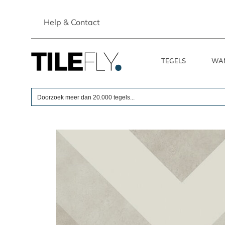
Skip
to
Help & Contact
content
TEGELS
WA