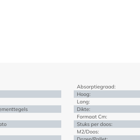
Absorptiegraad:
Hoog:
Lang:
cementtegels
Dikte:
Formaat Cm:
ato
Stuks per doos:
M2/Doos:
Dozen/Pallet: