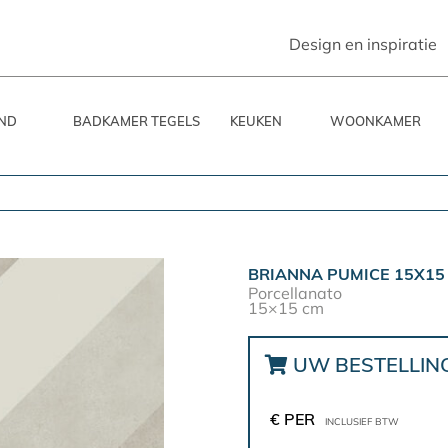
Design en inspiratie
ND
BADKAMER TEGELS
KEUKEN
WOONKAMER
BRIANNA PUMICE 15X15
Porcellanato
15×15 cm
UW BESTELLIN
€ PER
INCLUSIEF BTW