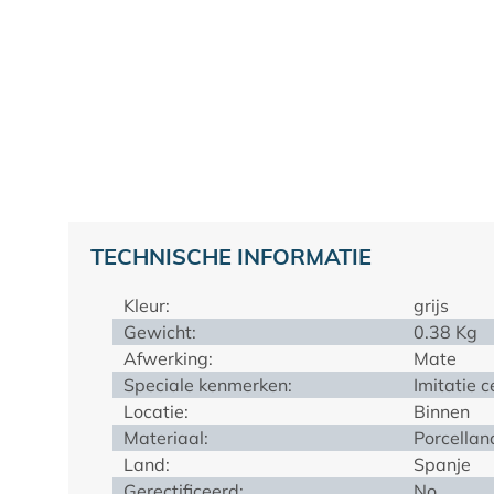
TECHNISCHE INFORMATIE
Kleur:
grijs
Gewicht:
0.38 Kg
Afwerking:
Mate
Speciale kenmerken:
Imitatie 
Locatie:
Binnen
Materiaal:
Porcellan
Land:
Spanje
Gerectificeerd:
No